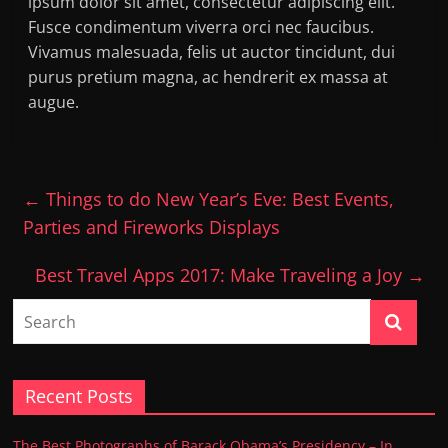
ipsum dolor sit amet, consectetur adipiscing elit.
Fusce condimentum viverra orci nec faucibus.
Vivamus malesuada, felis ut auctor tincidunt, dui
purus pretium magna, ac hendrerit ex massa at
augue.
←
Things to do New Year’s Eve: Best Events,
Parties and Fireworks Displays
Best Travel Apps 2017: Make Traveling a Joy
→
Recent Posts
The Best Photographs of Barack Obama’s Presidency – In