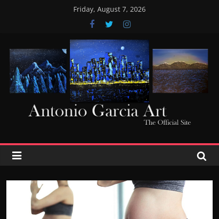
Skip
Friday, August 7, 2026
to
content
AntonioGarciaArt