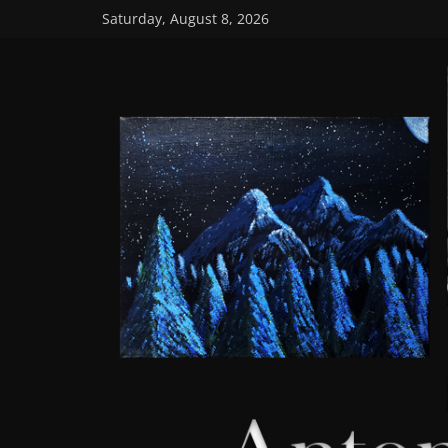
Skip
Saturday, August 8, 2026
to
content
AntonioGarciaA