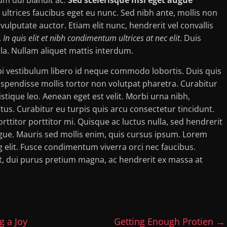
 ultrices faucibus eget eu nunc. Sed nibh ante, mollis non
 vulputate auctor. Etiam elit nunc, hendrerit vel convallis
.
In quis elit et nibh condimentum ultrices at nec elit
. Duis
lla. Nullam aliquet mattis interdum.
bi vestibulum libero id neque commodo lobortis. Duis quis
spendisse mollis tortor non volutpat pharetra. Curabitur
istique leo. Aenean eget est velit. Morbi urna nibh,
ctus. Curabitur eu turpis quis arcu consectetur tincidunt.
rttitor porttitor mi. Quisque ac luctus nulla, sed hendrerit
ngue. Mauris sed mollis enim, quis cursus ipsum. Lorem
g elit. Fusce condimentum viverra orci nec faucibus.
t, dui purus pretium magna, ac hendrerit ex massa at
g a Joy
Getting Enough Protien
→