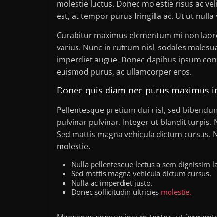
molestie luctus. Donec molestie risus ac 
est, at tempor purus fringilla ac. Ut ut nulla v
Curabitur maximus elementum mi non laoreet
varius. Nunc in rutrum nisl, sodales malesua
imperdiet augue. Donec dapibus ipsum congu
euismod purus, ac ullamcorper eros.
Donec quis diam nec purus maximus in
Pellentesque pretium dui nisl, sed bibendum 
pulvinar pulvinar. Integer ut blandit turpis.
Sed mattis magna vehicula dictum cursus. Nul
molestie.
Nulla pellentesque lectus a sem dignissim lao
Sed mattis magna vehicula dictum cursus.
Nulla ac imperdiet justo.
Donec sollicitudin ultricies
molestie.
Maecenas congue ipsum tortor, ut fermentu