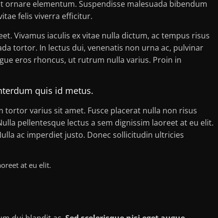
velit ornare elementum. Suspendisse malesuada bibendum
itae felis viverra efficitur.
. Vivamus iaculis ex vitae nulla dictum, ac tempus risus
da tortor. In lectus dui, venenatis non urna ac, pulvinar
e eros rhoncus, ut rutrum nulla varius. Proin in
terdum quis id metus.
tortor varius sit amet. Fusce placerat nulla non risus
 Nulla pellentesque lectus a sem dignissim laoreet at eu elit.
la ac imperdiet justo. Donec sollicitudin ultricies
reet at eu elit.
m dui blandit ac.
Sed scelerisque nisi eget augue